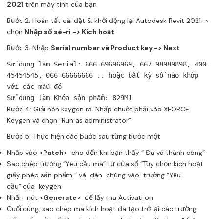
2021
trên máy tính của bạn
Bước 2: Hoàn tất cài đặt & khởi động lại Autodesk Revit 2021->
chọn
Nhập số sê-ri -> Kích hoạt
Bước 3: Nhập
Serial number và Product key -> Next
Sử dụng làm Serial: 666-69696969, 667-98989898, 400-
45454545, 066-66666666 .. hoặc bất kỳ số nào khớp 
với các mẫu đó

Sử dụng làm Khóa sản phẩm: 829M1
Bước 4: Giải nén keygen ra. Nhấp chuột phải vào XFORCE
Keygen và chọn “Run as administrator”
Bước 5: Thực hiện các bước sau từng bước một
Nhấp vào
<Patch>
cho đến khi bạn thấy “ Đã vá thành công”
Sao chép trường “Yêu cầu mã” từ cửa sổ “Tùy chọn kích hoạt
giấy phép sản phẩm ” và dán chúng vào trường “Yêu
cầu” của keygen
Nhấn nút
<Generate>
để lấy mã Activati ​​on
Cuối cùng, sao chép mã kích hoạt đã tạo trở lại các trường