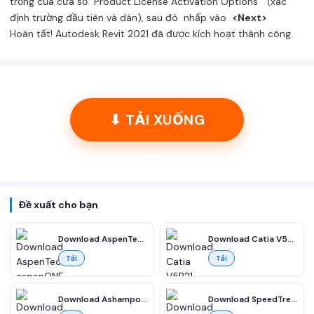
trống của cửa sổ “Product License Activation Options ” (xác
định trường đầu tiên và dán), sau đó nhấp vào
<Next>
Hoàn tất! Autodesk Revit 2021 đã được kích hoạt thành công.
⬇ TẢI XUỐNG
Đề xuất cho bạn
Download AspenTech aspenONE 14 Suite 2023 v14.01 full miễn phí
Download Catia V5R21 CAD/CAM/CAE Full Vesion (32&64-bit) Miễn phí
Tải
Tải
Download Ashampoo UnInstaller 14 Full – Gỡ cài đặt chương trình miễn phí
Download SpeedTree Modeler Cinema Edition 9 Full miễn phí