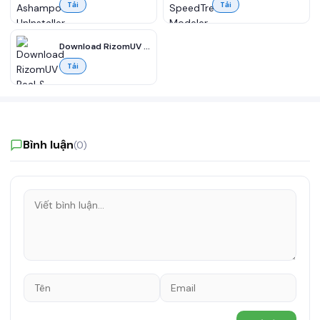
Tải
Tải
Download RizomUV Real & Virtual Space 2023 full miễn phí
Tải
Bình luận
(0)