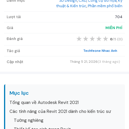
Danh mục
3D Design
,
CAD
,
Công cụ đồ họa
,
Kỹ
thuật & Kiến trúc
,
Phần mềm phổ biến
Lượt tải
704
Giá
MIỄN PHÍ
★
★
★
★
★
Đánh giá
0
/5 (
0
)
Tác giả
Techfeone Nhac Anh
Cập nhật
Tháng 5 21, 2026
(3 tháng ago)
Mục lục
Tổng quan về Autodesk Revit 2021
Các tính năng của Revit 2021 dành cho kiến ​​trúc sư
Tường nghiêng